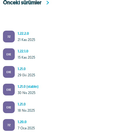
Önceki sürümler
1.22.2.0
7Z
21 Kas 2025
1.22.1.0
EXE
15 Kas 2025
1.21.0
EXE
29 Eki 2025
1.21.0 (stable)
EXE
30 Nis 2025
1.21.0
EXE
18 Nis 2025
1.20.0
7Z
7 Oca 2025