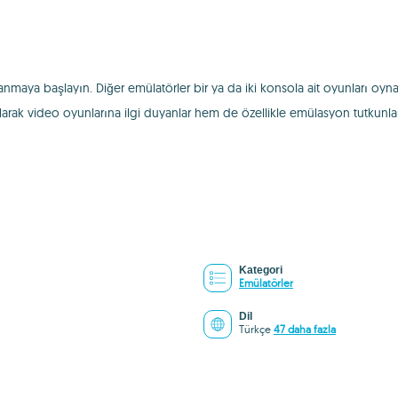
anmaya başlayın. Diğer emülatörler bir ya da iki konsola ait oyunları oyn
rak video oyunlarına ilgi duyanlar hem de özellikle emülasyon tutkunları 
Kategori
Emülatörler
Dil
Türkçe
47 daha fazla