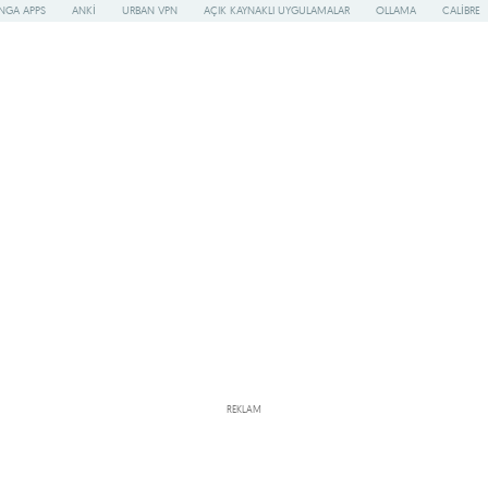
NGA APPS
ANKI
URBAN VPN
AÇIK KAYNAKLI UYGULAMALAR
OLLAMA
CALIBRE
REKLAM