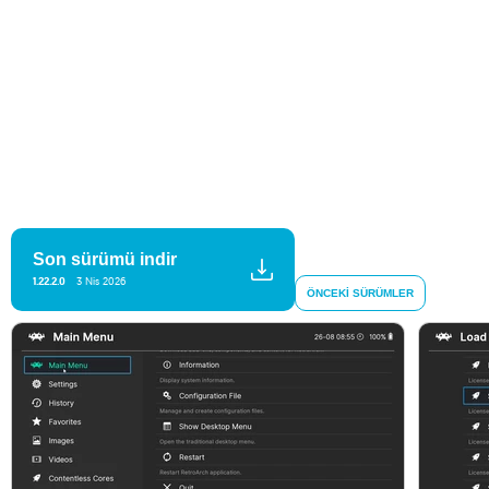
Son sürümü indir
1.22.2.0
3 Nis 2026
ÖNCEKI SÜRÜMLER