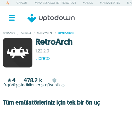
CAPCUT
YAPAY ZEKA SOHBET ROBOTLARI
MANUS
MALWAREBYTES
MA
WINDOWS
/
OYUNLAR
/
EMÜLATÖRLER
/
RETROARCH
RetroArch
1.22.2.0
Libreto
4
478.2 k
9
görüş
indirilenler
güvenlik
Tüm emülatörleriniz için tek bir ön uç