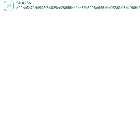
SHA256
e02bb3a79d4995f84029cc28856be2ce32b5998e656dec93861c13d4968b