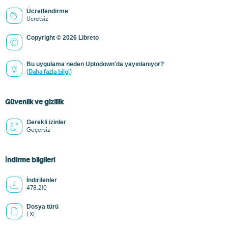
Ücretlendirme
Ücretsiz
Copyright © 2026 Libreto
Bu uygulama neden Uptodown'da yayınlanıyor?
(Daha fazla bilgi)
Güvenlik ve gizlilik
Gerekli izinler
Geçersiz
İndirme bilgileri
İndirilenler
478.210
Dosya türü
EXE