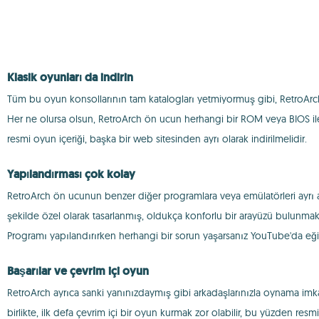
Klasik oyunları da indirin
Tüm bu oyun konsollarının tam katalogları yetmiyormuş gibi, RetroAr
Her ne olursa olsun, RetroArch ön ucun herhangi bir ROM veya BIOS ile bi
resmi oyun içeriği, başka bir web sitesinden ayrı olarak indirilmelidir.
Yapılandırması çok kolay
RetroArch ön ucunun benzer diğer programlara veya emülatörleri ayrı 
şekilde özel olarak tasarlanmış, oldukça konforlu bir arayüzü bulunmak
Programı yapılandırırken herhangi bir sorun yaşarsanız YouTube'da eğitim
Başarılar ve çevrim içi oyun
RetroArch ayrıca sanki yanınızdaymış gibi arkadaşlarınızla oynama imkan
birlikte, ilk defa çevrim içi bir oyun kurmak zor olabilir, bu yüzden res