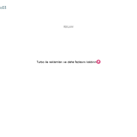
2c03
REKLAM
Turbo ile reklamları ve daha fazlasını kaldırın