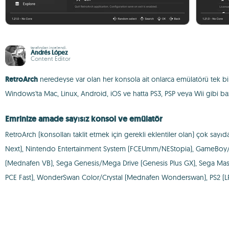
tarafından incelendi.
Andrés López
Content Editor
RetroArch
neredeyse var olan her konsola ait onlarca emülatörü tek b
Windows'ta Mac, Linux, Android, iOS ve hatta PS3, PSP veya Wii gibi bazı 
Emrinize amade sayısız konsol ve emülatör
RetroArch (konsolları taklit etmek için gerekli eklentiler olan) çok sa
Next), Nintendo Entertainment System (FCEUmm/NEStopia), GameBoy/
(Mednafen VB), Sega Genesis/Mega Drive (Genesis Plus GX), Sega Mas
PCE Fast), WonderSwan Color/Crystal (Mednafen Wonderswan), PS2 (LRPS