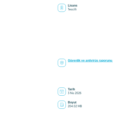
Lisans
Tescilli
Güvenlik ve antivirüs raporunu
Tarih
3 Nis 2026
Boyut
204.02 MB