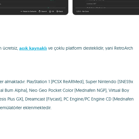
 ücretsiz,
ve çoklu platform desteklidir; yani RetroArch
açık kaynaklı
ar yer almaktadır: PlayStation 1 (PCSX ReARMed), Super Nintendo (SNES9x
 Burn Alpha), Neo Geo Pocket Color (Mednafen NGP), Virtual Boy
is Plus GX), Dreamcast (Flycast), PC Engine/PC Engine CD (Mednafen
 emülatörler eklenmektedir.