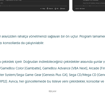
ir arayüzden rahatça yönetmenizi sağlayan bir ön uçtur. Program tamamen
konsollarda da çalıştırılabilir.
yıda çekirdek içerir. Doğrudan indirebileceğiniz çekirdekler arasında şunl
GameBoy Color (Gambatte), GameBoy Advance (VBA Next), Arcade (Final
ter System/Sega Game Gear (Genesis Plus GX), Sega CD/Mega CD (Genes
2). Ayrıca, her güncellemede bu listeye yeni çekirdekler, konsollar ve
REKLAM