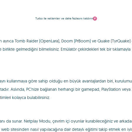
Turbo ile reklamları ve daha fazlasını kaldırın
ch ayrıca Tomb Raider (OpenLara), Doom (PrBoom) ve Quake (TyrQuake) o
rlikte gelmediğini bilmelisiniz. Emülatör çekirdekleri tek bir tıklamayla
ayrı kullanmaya göre sahip olduğu en büyük avantajlardan biri, kurulum
tadır. Aslında, PC'nize bağlanan herhangi bir gamepad, PlayStation veya X
leri kolayca bulabilirsiniz.
ı da sunar. Netplay Modu, çevrim içi oyunlar kurabileceğiniz ve arkadaşla
mi web sitesinden nasıl yapılacağına dair detaylı eğitimi takip etmek en iyi